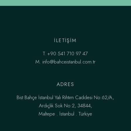
ILETIŞIM
T.
+90 541 710 97 47
M.
info@bahceistanbul.com.tr
ADRES
Bist Bahçe İstanbul Yalı Rıhtım Caddesi No:62/A,
Ardıçlık Sok No:2, 34844,
Maltepe . İstanbul . Türkiye