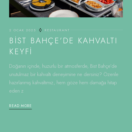
2 OCAK 2025
RESTAURANT
BIST BAHÇE’DE KAHVALTI
KEYFI
Doğanın içinde, huzurlu bir atmosferde, Bist Bahçe’de
unutulmaz bir kahvaltı deneyimine ne dersiniz? Özenle
hazırlanmış kahvaltımız, hem göze hem damağa hitap
eden z
READ MORE