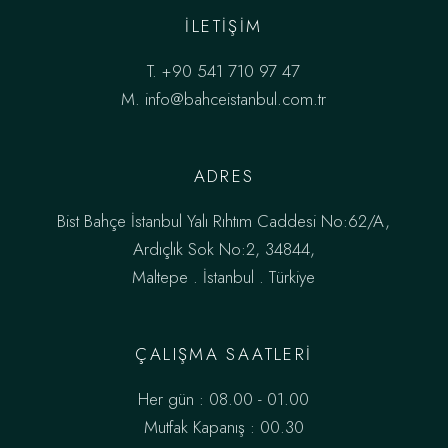
ILETIŞIM
T.
+90 541 710 97 47
M.
info@bahceistanbul.com.tr
ADRES
Bist Bahçe İstanbul Yalı Rıhtım Caddesi No:62/A,
Ardıçlık Sok No:2, 34844,
Maltepe . İstanbul . Türkiye
ÇALIŞMA SAATLERI
Her gün : 08.00 - 01.00
Mutfak Kapanış : 00.30