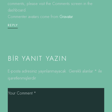
comments, please visit the Comments screen in the
dashboard.
Commenter avatars come from
Gravatar
.
REPLY
BIR YANIT YAZIN
E-posta adresiniz yayınlanmayacak.
Gerekli alanlar
*
ile
işaretlenmişlerdir