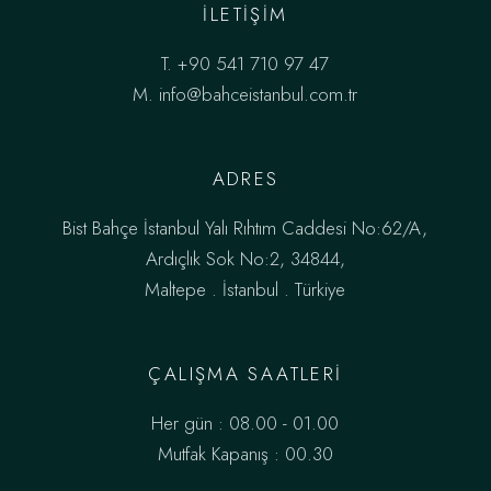
ILETIŞIM
T.
+90 541 710 97 47
M.
info@bahceistanbul.com.tr
ADRES
Bist Bahçe İstanbul Yalı Rıhtım Caddesi No:62/A,
Ardıçlık Sok No:2, 34844,
Maltepe . İstanbul . Türkiye
ÇALIŞMA SAATLERI
Her gün : 08.00 - 01.00
Mutfak Kapanış : 00.30