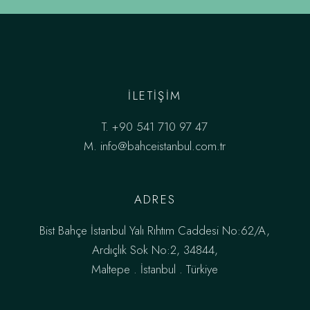
ILETIŞIM
T.
+90 541 710 97 47
M.
info@bahceistanbul.com.tr
ADRES
Bist Bahçe İstanbul Yalı Rıhtım Caddesi No:62/A,
Ardıçlık Sok No:2, 34844,
Maltepe . İstanbul . Türkiye